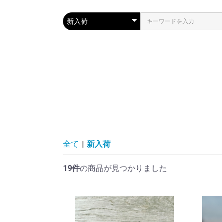
全て
|
新入荷
19件
の商品が見つかりました