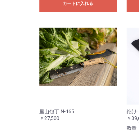
カートに入れる
里山包丁 N-165
鉈(ナ
￥27,500
￥39,
数量