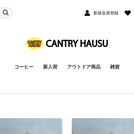
新規会員登録
コーヒー
新入荷
アウトドア商品
雑貨
刃物
衣類/ワークウェア
カッティングボード
チェア
食器
カッティン
椅